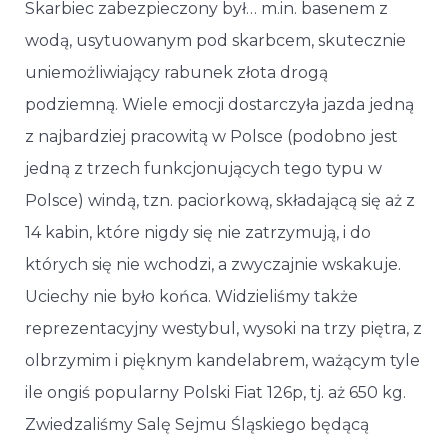
Skarbiec zabezpieczony był… m.in. basenem z
wodą, usytuowanym pod skarbcem, skutecznie
uniemożliwiający rabunek złota drogą
podziemną. Wiele emocji dostarczyła jazda jedną
z najbardziej pracowitą w Polsce (podobno jest
jedną z trzech funkcjonujących tego typu w
Polsce) windą, tzn. paciorkową, składającą się aż z
14 kabin, które nigdy się nie zatrzymują, i do
których się nie wchodzi, a zwyczajnie wskakuje.
Uciechy nie było końca. Widzieliśmy także
reprezentacyjny westybul, wysoki na trzy piętra, z
olbrzymim i pięknym kandelabrem, ważącym tyle
ile ongiś popularny Polski Fiat 126p, tj. aż 650 kg.
Zwiedzaliśmy Salę Sejmu Śląskiego będącą