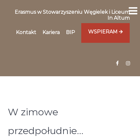
Erasmus w Stowarzyszeniu Węgielek i Liceum
In Altum
WSPIERAM 🡪
Kontakt
Kariera
BIP
W zimowe
przedpołudnie…