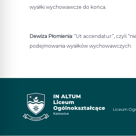
wysiłki wychowawcze do końca.
Dewiza Płomienia
: “Ut accendatur”, czyli “
podejmowania wysiłków wychowawczych.
Liceum Ogól