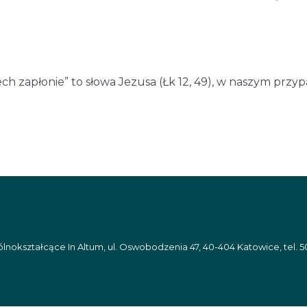
niech zapłonie” to słowa Jezusa (Łk 12, 49), w naszym prz
nokształcące In Altum, ul. Oswobodzenia 47, 40-404 Katowice, tel. 5