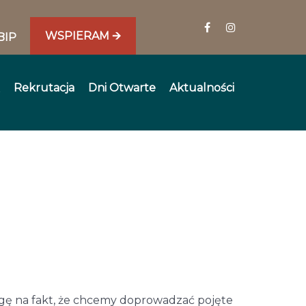
WSPIERAM 🡪
BIP
Rekrutacja
Dni Otwarte
Aktualności
wagę na fakt, że chcemy doprowadzać pojęte