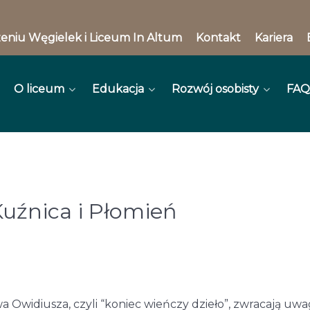
eniu Węgielek i Liceum In Altum
Kontakt
Kariera
O liceum
Edukacja
Rozwój osobisty
FAQ
Kuźnica i Płomień
wa Owidiusza, czyli “koniec wieńczy dzieło”, zwracają u