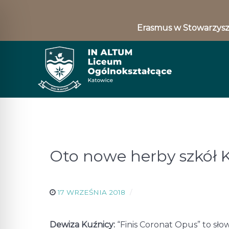
Erasmus w Stowarzysz
Oto nowe herby szkół 
17 WRZEŚNIA 2018
Dewiza Kuźnicy:
“Finis Coronat Opus” to sło