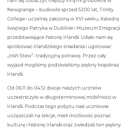
nam się zobaczyć między innymi grobowce w
Newgrange – budowle sprzed 5200 lat, Trinity
College- uczelnię założoną w XVI wieku, Katedrę
świętego Patryka w Dublinie i Muzeum Emigracji
przedstawiające historię Irlandii. Udało nam się
spróbować irlandzkiego śniadania i ugotować
„Irish Stew”- tradycyjną potrawę. Przez cały
wyjazd mogliśmy podziwialiśmy piękny krajobraz
Irlandii.
Od 06.11 do 04.12 dwoje naszych uczniów
uczestniczyło w długoterminowej mobilności w
Irlandii. Podczas tego pobytu nasi uczniowie
uczęszczali na lekcje, mieli możliwość poznać
kulturę i historię Irlandii oraz zwiedzali ten piękny