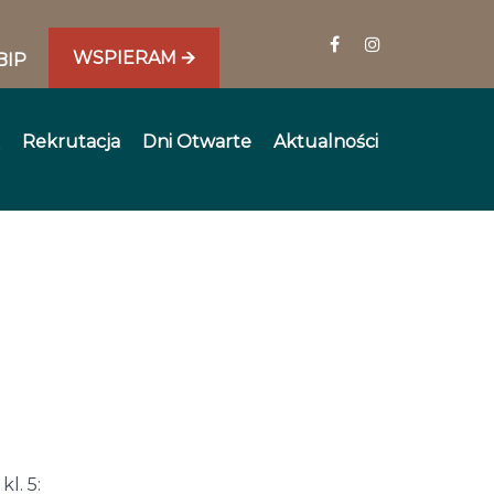
WSPIERAM 🡪
BIP
Rekrutacja
Dni Otwarte
Aktualności
l. 5: