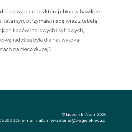
la ojców, podczas której chłopcy bawili się
 tata i syn, otrzymała mapę wraz z tabelą
cjach kodów literowych i cyfrowych,
kową radością była dla nas wysoka
nach na nieco dłużej”.
© Liceum In Altum 2026
06 390 359, e-mail: inaltum.sekretariat@wegielek.edu.pl