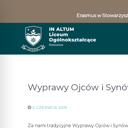
Erasmus w Stowarzysz
Wyprawy Ojców i Syn
4 CZERWCA 2019
Za nami tradycyjne Wyprawy Ojców i Synów k