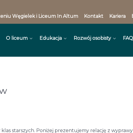
eniu Węgielek i Liceum In Altum
Kontakt
Kariera
O liceum
Edukacja
Rozwój osobisty
FAQ
ów
las starszych. Poniżej prezentujemy relację z wyprawy k