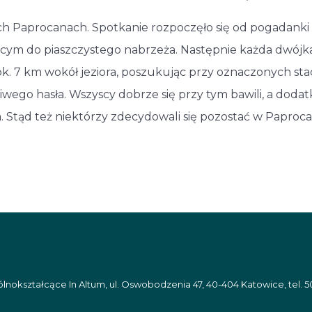
ch Paprocanach. Spotkanie rozpoczęło się od pogadanki d
ącym do piaszczystego nabrzeża. Następnie każda dwójka,
ok. 7 km wokół jeziora, poszukując przy oznaczonych sta
wego hasła. Wszyscy dobrze się przy tym bawili, a dodat
 Stąd też niektórzy zdecydowali się pozostać w Paproca
nokształcące In Altum, ul. Oswobodzenia 47, 40-404 Katowice, tel. 5