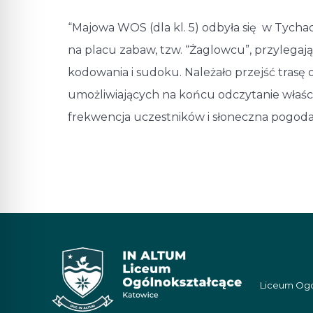
“Majowa WOS (dla kl. 5) odbyła się w Tycha
na placu zabaw, tzw. “Żaglowcu”, przylegaj
kodowania i sudoku. Należało przejść trasę 
umożliwiających na końcu odczytanie właści
frekwencja uczestników i słoneczna pogoda.
Liceum Ogól