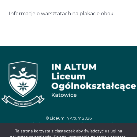
Informacje o warsztatach na plakacie obok.
© Liceum In Altum 2026
Liceum Ogólnokształcące In Altum, ul. Oswobodzenia 47, 40-
404 Katowice, tel. 506 390 359, e-mail:
Ta strona korzysta z ciasteczek aby świadczyć usługi na
inaltum.sekretariat@wegielek.edu.pl