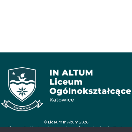
© Liceum In Altum 2026
Liceum Ogólnokształcące In Altum, ul. Oswobodzenia 47, 40-