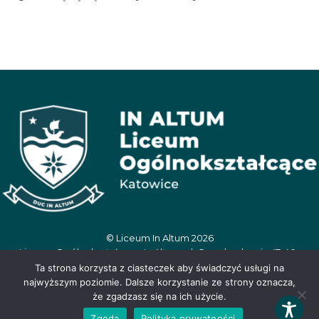
© Liceum In Altum 2026
Liceum Ogólnokształcące In Altum, ul. Oswobodzenia 47, 40-
404 Katowice, tel. 506 390 359, e-mail:
Ta strona korzysta z ciasteczek aby świadczyć usługi na
inaltum.sekretariat@wegielek.edu.pl
najwyższym poziomie. Dalsze korzystanie ze strony oznacza,
że zgadzasz się na ich użycie.
Zgoda
Polityka prywatności