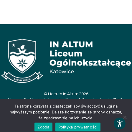
© Liceum In Altum 2026
Liceum Ogólnokształcące In Altum, ul. Oswobodzenia 47, 40-
404 Katowice, tel. 506 390 359, e-mail:
Ta strona korzysta z ciasteczek aby świadczyć usługi na
inaltum.sekretariat@wegielek.edu.pl
najwyższym poziomie. Dalsze korzystanie ze strony oznacza,
że zgadzasz się na ich użycie.
Zgoda
Polityka prywatności