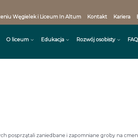
eniu Węgielek i Liceum In Altum
Kontakt
Kariera
O liceum
Edukacja
Rozwój osobisty
FAQ
tarszych posprzątali zaniedbane i zapomniane groby na c