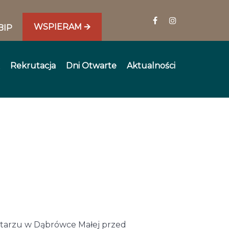
WSPIERAM 🡪
BIP
Rekrutacja
Dni Otwarte
Aktualności
mentarzu w Dąbrówce Małej przed