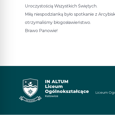
Uroczystością Wszystkich Świętych.
Miłą niespodzianką było spotkanie z Arcy
otrzymaliśmy błogosławieństwo.
Brawo Panowie!
Liceum Ogól