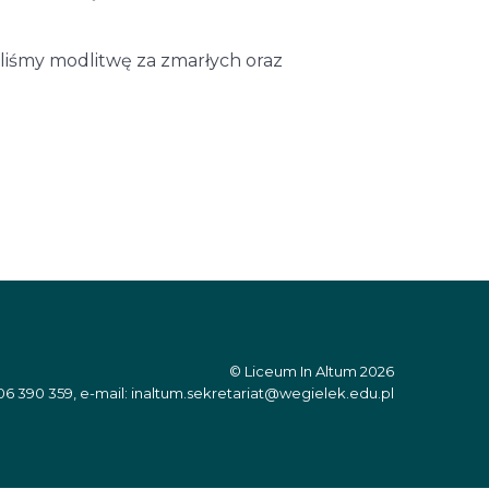
liśmy modlitwę za zmarłych oraz
© Liceum In Altum 2026
06 390 359, e-mail: inaltum.sekretariat@wegielek.edu.pl