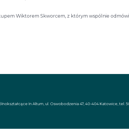
biskupem Wiktorem Skworcem, z którym wspólnie odmówi
nokształcące In Altum, ul. Oswobodzenia 47, 40-404 Katowice, tel. 5