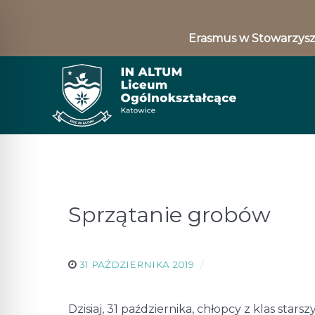
Erasmus w Stowarzysz
Sprzątanie grobów
31 PAŹDZIERNIKA 2019
Dzisiaj, 31 października, chłopcy z klas s