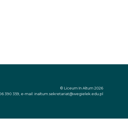
© Liceum In Altum 2026
06 390 359, e-mail: inaltum.sekretariat@wegielek.edu.pl