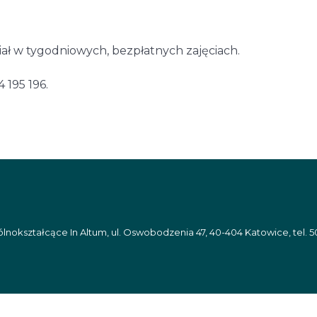
ał w tygodniowych, bezpłatnych zajęciach.
 195 196.
nokształcące In Altum, ul. Oswobodzenia 47, 40-404 Katowice, tel. 5