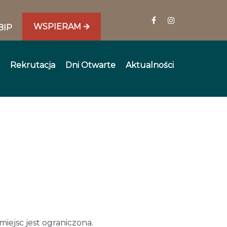
WSPIERAM 🡪
BIP
Rekrutacja
Dni Otwarte
Aktualności
miejsc jest ograniczona.