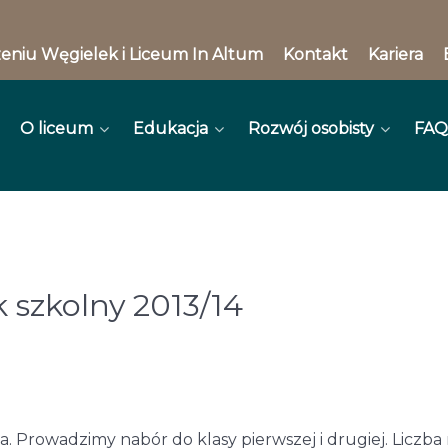
eniu Węgielek i Liceum In Altum
Kontakt
Kariera
O liceum
Edukacja
Rozwój osobisty
FAQ
 szkolny 2013/14
. Prowadzimy nabór do klasy pierwszej i drugiej. Liczba 