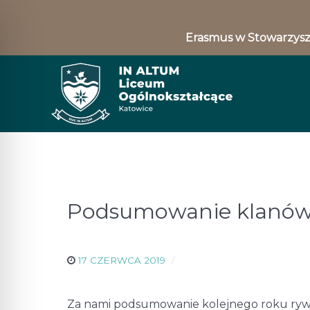
Erasmus w Stowarzysz
Podsumowanie klanów
17 CZERWCA 2019
Za nami podsumowanie kolejnego roku rywali