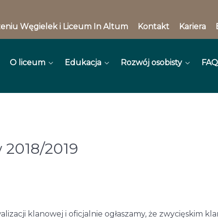
eniu Węgielek i Liceum In Altum
Kontakt
Kariera
O liceum
Edukacja
Rozwój osobisty
FAQ
 2018/2019
zacji klanowej i oficjalnie ogłaszamy, że zwycięskim k