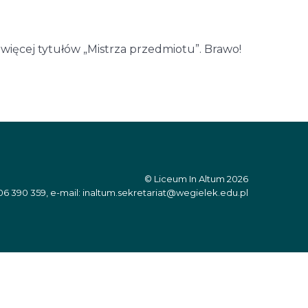
więcej tytułów „Mistrza przedmiotu”. Brawo!
© Liceum In Altum 2026
06 390 359, e-mail: inaltum.sekretariat@wegielek.edu.pl