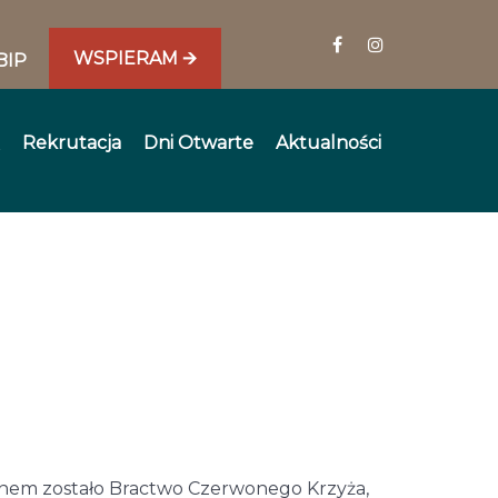
WSPIERAM 🡪
BIP
Rekrutacja
Dni Otwarte
Aktualności
lanem zostało Bractwo Czerwonego Krzyża,