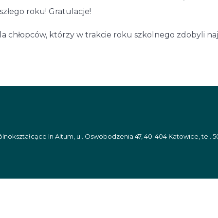
szłego roku! Gratulacje!
 chłopców, którzy w trakcie roku szkolnego zdobyli naj
nokształcące In Altum, ul. Oswobodzenia 47, 40-404 Katowice, tel. 5