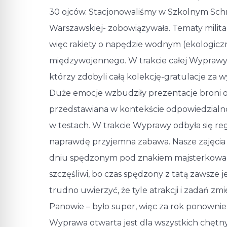
30 ojców. Stacjonowaliśmy w Szkolnym Schr
Warszawskiej- zobowiązywała. Tematy milita
więc rakiety o napędzie wodnym (ekologic
międzywojennego. W trakcie całej Wyprawy p
którzy zdobyli całą kolekcję-gratulacje za w
Duże emocje wzbudziły prezentacje broni oraz
przedstawiana w kontekście odpowiedzialnośc
w testach. W trakcie Wyprawy odbyła się r
naprawdę przyjemna zabawa. Nasze zajęcia 
dniu spędzonym pod znakiem majsterkowania
szczęśliwi, bo czas spędzony z tatą zawsze 
trudno uwierzyć, że tyle atrakcji i zadań zmi
Panowie – było super, więc za rok ponownie
Wyprawa otwarta jest dla wszystkich chęt