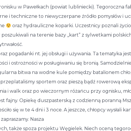
onisku w Pawełkach (powiat lubliniecki). Tegoroczna f
rne i techniczne to niewyczerpane źródło pomysłów i uc
zne
oraz hydrauliczne koparki. Uczestnicy poznali ży
oszukiwali na terenie bazy „kart” z sylwetkami polskich
ytrwałość.
 pogadanki nt. jej obsługi i używania. Ta tematyka jest 
i i ostrożności w posługiwaniu się bronią. Samodzielnie
egularna bitwa na wodne kule pomiędzy batalionem chłop
przeplataliśmy sportem oraz pieszą bądź rowerową eksp
 i walk oraz po wieczornym różańcu przy ognisku, młod
jest fajny. Opiekę duszpasterską z codzienną poranną Ms
eściło się w te 4 dni i 3 noce. A jeszcze, chłopcy wysłali
 zapraszamy. Nasza
nych, także spoza projektu Węgielek. Niech oceną teg