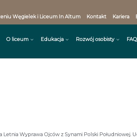
eniu Węgielek i Liceum In Altum
Kontakt
Kariera
O liceum
Edukacja
Rozwój osobisty
FAQ
ma Letnia Wyprawa Ojców z Synami Polski Południowej. Uc