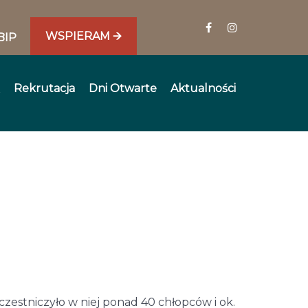
WSPIERAM 🡪
BIP
Rekrutacja
Dni Otwarte
Aktualności
zestniczyło w niej ponad 40 chłopców i ok.