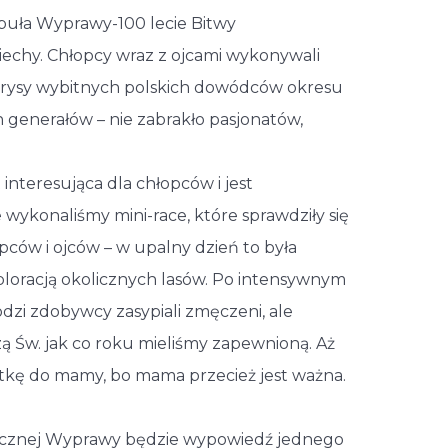
abuła Wyprawy-100 lecie Bitwy
iechy. Chłopcy wraz z ojcami wykonywali
ciorysy wybitnych polskich dowódców okresu
 generałów – nie zabrakło pasjonatów,
interesująca dla chłopców i jest
 wykonaliśmy mini-race, które sprawdziły się
ców i ojców – w upalny dzień to była
loracją okolicznych lasów. Po intensywnym
zi zdobywcy zasypiali zmęczeni, ale
zą Św. jak co roku mieliśmy zapewnioną. Aż
 kartkę do mamy, bo mama przecież jest ważna.
orocznej Wyprawy będzie wypowiedź jednego