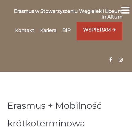
Erasmus w Stowarzyszeniu Węgielek i Liceum
In Altum
WSPIERAM 🡪
Kontakt
Kariera
BIP
Erasmus + Mobilność
krótkoterminowa