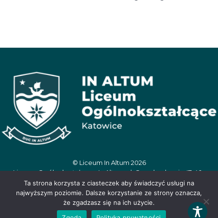
© Liceum In Altum 2026
Liceum Ogólnokształcące In Altum, ul. Oswobodzenia 47, 40-
404 Katowice, tel. 506 390 359, e-mail:
Ta strona korzysta z ciasteczek aby świadczyć usługi na
inaltum.sekretariat@wegielek.edu.pl
najwyższym poziomie. Dalsze korzystanie ze strony oznacza,
że zgadzasz się na ich użycie.
Zgoda
Polityka prywatności