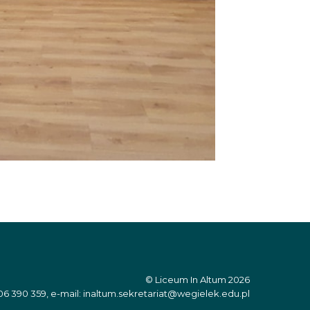
© Liceum In Altum 2026
06 390 359, e-mail: inaltum.sekretariat@wegielek.edu.pl