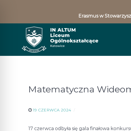
Erasmus w Stowarzysz
Matematyczna Wideo
19 CZERWCA 2024
17 czerwca odbyła się gala finałowa konku