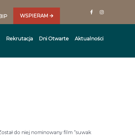
WSPIERAM 🡪
BIP
Rekrutacja
Dni Otwarte
Aktualności
Został do niej nominowany film “suwak