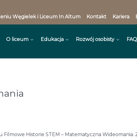
eniu Węgielek i Liceum In Altum
Kontakt
Kariera
O liceum
Edukacja
Rozwój osobisty
FAQ
mania
rsu Filmowe Historie STEM – Matematyczna Wideomania. 