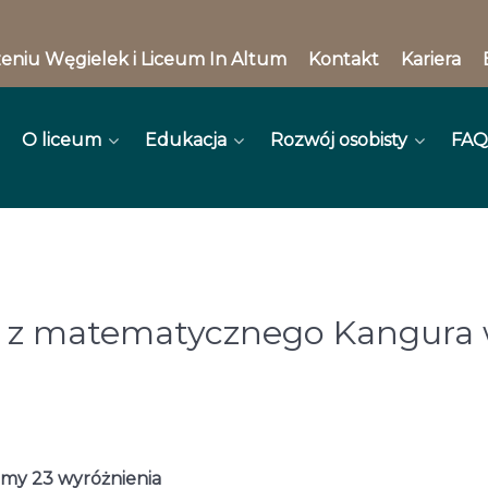
eniu Węgielek i Liceum In Altum
Kontakt
Kariera
O liceum
Edukacja
Rozwój osobisty
FAQ
i z matematycznego Kangura 
śmy 23 wyróżnienia