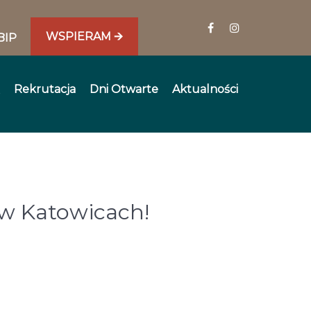
WSPIERAM 🡪
BIP
Rekrutacja
Dni Otwarte
Aktualności
w Katowicach!