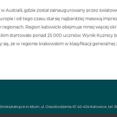
h w Australii, gdzie został zainaugurowany przez świat
uropie i od tego czasu stał się najbardziej masową imp
egionach. Region katowicki obejmuje mniej więcej okrę
kim startowało ponad 25 000 uczniów. Wynik Kuźnicy b
 się, że w regionie krakowskim w klasyfikacji generalnej 
nokształcące In Altum, ul. Oswobodzenia 47, 40-404 Katowice, tel. 5