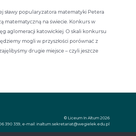
owej sławy popularyzatora matematyki Petera
rezą matematyczną na świecie. Konkurs w
g aglomeracji katowickiej. O skali konkursu
ędziemy mogli w przyszłości porównać z
zajęlibyśmy drugie miejsce – czyli jeszcze
© Liceum In Altum 2026
06 390 359, e-mail: inaltum.sekretariat@wegielek.edu.pl