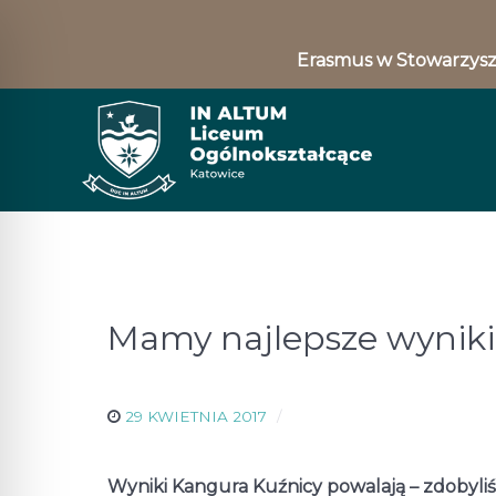
Erasmus w Stowarzysz
Mamy najlepsze wynik
29 KWIETNIA 2017
Wyniki Kangura Kuźnicy powalają – zdobyli