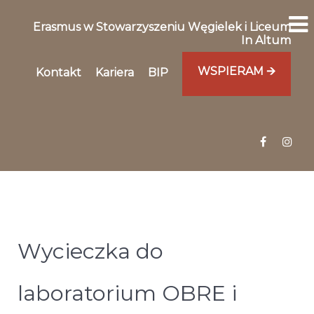
Erasmus w Stowarzyszeniu Węgielek i Liceum
In Altum
WSPIERAM 🡪
Kontakt
Kariera
BIP
Wycieczka do
laboratorium OBRE i