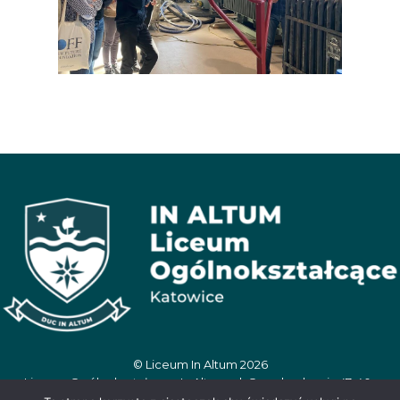
© Liceum In Altum 2026
Liceum Ogólnokształcące In Altum, ul. Oswobodzenia 47, 40-
404 Katowice, tel. 506 390 359, e-mail: