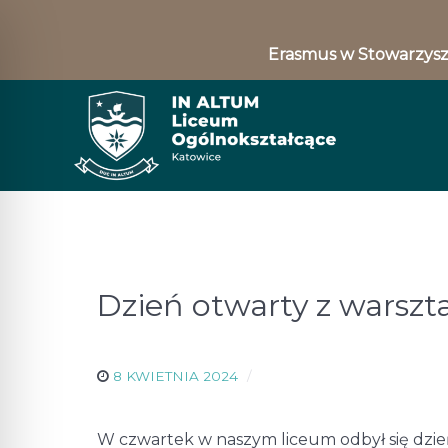
Erasmus w Stowarzysz
Dzień otwarty z warszt
8 KWIETNIA 2024
W czwartek w naszym liceum odbył się dzień