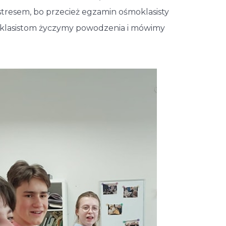
stresem, bo przecież egzamin ośmoklasisty
smoklasistom życzymy powodzenia i mówimy