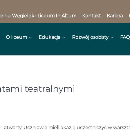
eniu Węgielek i Liceum In Altum
Kontakt
Kariera
O liceum
Edukacja
Rozwój osobisty
FAQ
atami teatralnymi
 otwarty. Uczniowie mieli okazję uczestniczyć w warszta