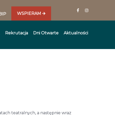
WSPIERAM 🡪
BIP
Rekrutacja
Dni Otwarte
Aktualności
tach teatralnych, a następnie wraz