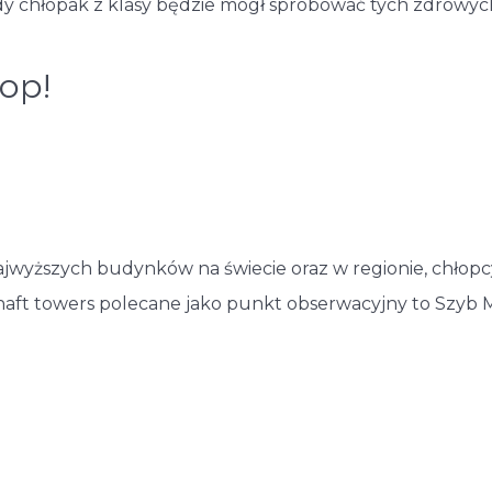
dy chłopak z klasy będzie mógł spróbować tych zdrowych 
top!
yższych budynków na świecie oraz w regionie, chłopcy z
haft towers polecane jako punkt obserwacyjny to Szyb 