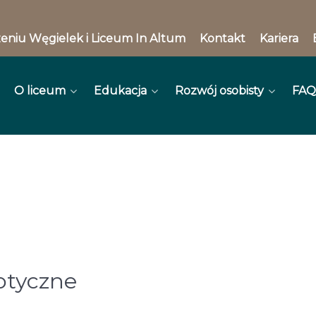
eniu Węgielek i Liceum In Altum
Kontakt
Kariera
O liceum
Edukacja
Rozwój osobisty
FAQ
otyczne