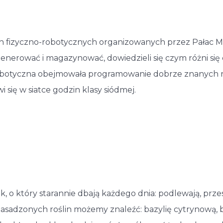
ach fizyczno-robotycznych organizowanych przez Pałac M
generować i magazynować, dowiedzieli się czym różni się
robotyczna obejmowała programowanie dobrze znanych ro
i się w siatce godzin klasy siódmej.
lnik, o który starannie dbają każdego dnia: podlewają, prz
asadzonych roślin możemy znaleźć: bazylię cytrynową, ba