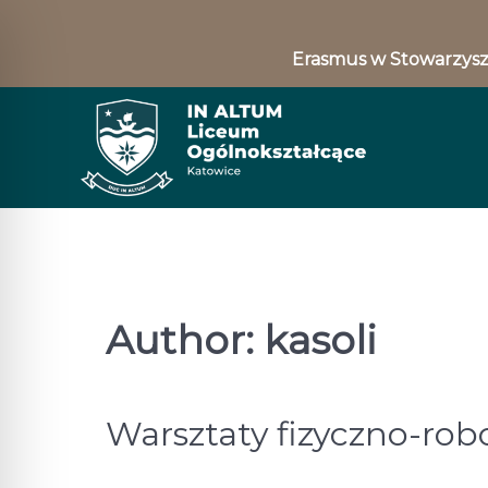
Erasmus w Stowarzysz
Author: kasoli
Warsztaty fizyczno-rob