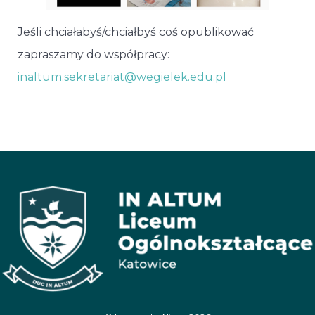
Jeśli chciałabyś/chciałbyś coś opublikować
zapraszamy do współpracy:
inaltum.sekretariat@wegielek.edu.pl