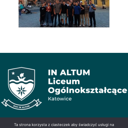
© Liceum In Altum 2026
Ta strona korzysta z ciasteczek aby świadczyć usługi na
Liceum Ogólnokształcące In Altum, ul. Oswobodzenia 47, 40-