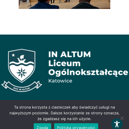
© Liceum In Altum 2026
Ta strona korzysta z ciasteczek aby świadczyć usługi na
Liceum Ogólnokształcące In Altum, ul. Oswobodzenia 47, 40-
najwyższym poziomie. Dalsze korzystanie ze strony oznacza,
404 Katowice, tel. 506 390 359, e-mail:
że zgadzasz się na ich użycie.
inaltum.sekretariat@wegielek.edu.pl
Zgoda
Polityka prywatności