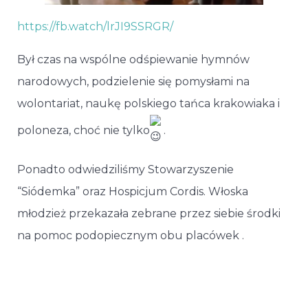
https://fb.watch/lrJI9SSRGR/
Był czas na wspólne odśpiewanie hymnów
narodowych, podzielenie się pomysłami na
wolontariat, naukę polskiego tańca krakowiaka i
poloneza, choć nie tylko
.
Ponadto odwiedziliśmy Stowarzyszenie
“Siódemka”
oraz Hospicjum Cordis. Włoska
młodzież przekazała zebrane przez siebie środki
na pomoc podopiecznym obu placówek .