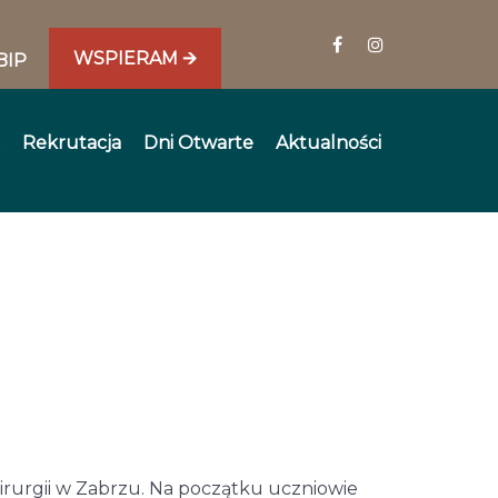
WSPIERAM 🡪
BIP
Rekrutacja
Dni Otwarte
Aktualności
rurgii w Zabrzu. Na początku uczniowie