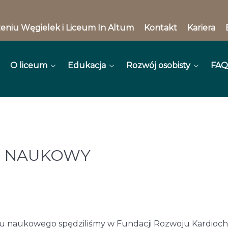
eniu Węgielek i Liceum In Altum
Kontakt
Kariera
O liceum
Edukacja
Rozwój osobisty
FAQ
Z NAUKOWY
u naukowego spędziliśmy w Fundacji Rozwoju Kardiochi