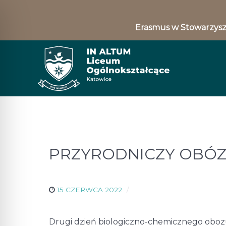
Erasmus w Stowarzysz
PRZYRODNICZY OBÓ
15 CZERWCA 2022
Drugi dzień biologiczno-chemicznego oboz