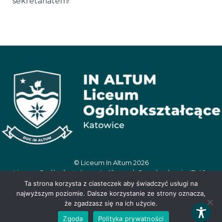
sekretariatem!
© Liceum In Altum 2026
Liceum Ogólnokształcące In Altum, ul. Oswobodzenia 47, 40-
404 Katowice, tel. 506 390 359, e-mail:
Ta strona korzysta z ciasteczek aby świadczyć usługi na
inaltum.sekretariat@wegielek.edu.pl
najwyższym poziomie. Dalsze korzystanie ze strony oznacza,
że zgadzasz się na ich użycie.
Zgoda
Polityka prywatności