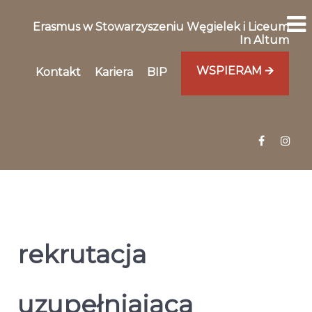
Erasmus w Stowarzyszeniu Węgielek i Liceum
In Altum
WSPIERAM 🡪
Kontakt
Kariera
BIP
rekrutacja
uzupełniająca