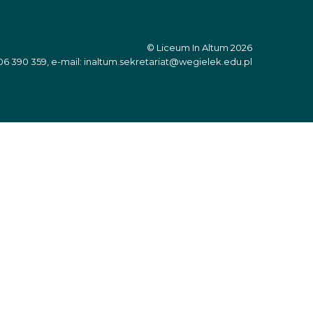
© Liceum In Altum 2026
06 390 359, e-mail: inaltum.sekretariat@wegielek.edu.pl