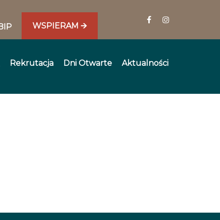
WSPIERAM 🡪
BIP
Rekrutacja
Dni Otwarte
Aktualności