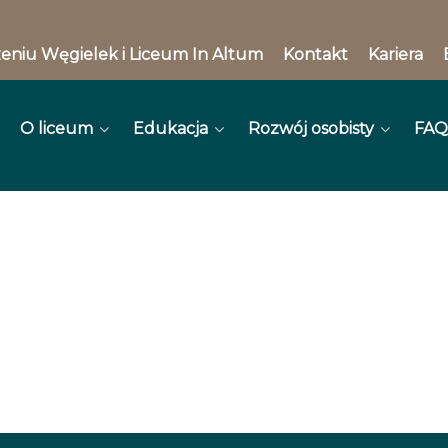
eniu Węgielek i Liceum In Altum
Kontakt
Kariera
O liceum
Edukacja
Rozwój osobisty
FAQ