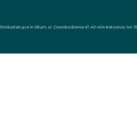
nokształcące In Altum, ul. Oswobodzenia 47, 40-404 Katowice, tel. 5